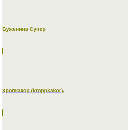
Буженина Cупер
Кропкакор (kroppkakor).