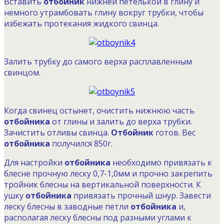
Вставить
отбойник
нижней петелькой в глину и
немного утрамбовать глину вокруг трубки, чтобы
избежать протекания жидкого свинца.
Залить трубку до самого верха расплавленным
свинцом.
Когда свинец остынет, очистить нижнюю часть
отбойника
от глины и залить до верха трубки.
Зачистить отливы свинца.
Отбойник
готов. Вес
отбойника
получился 850г.
Для настройки
отбойника
необходимо привязать к
блесне прочную леску 0,7-1,0мм и прочно закрепить
тройник блесны на вертикальной поверхности. К
ушку
отбойника
привязать прочный шнур. Завести
леску блесны в заводные петли
отбойника
и,
располагая леску блесны под разными углами к