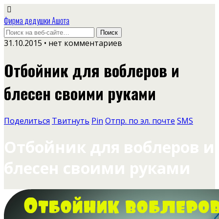
Фирма дедушки Ашота
31.10.2015 • нет комментариев
Отбойник для воблеров и
блесен своими руками
Поделиться
Твитнуть
Pin
Отпр. по эл. почте
SMS
Отбойник для воблеров и
блесен своими руками