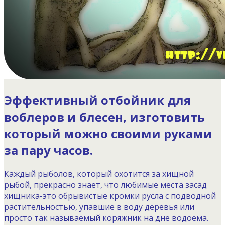
Эффективный
отбойник для
воблеров и блесен
, изготовить
который можно
своими руками
за пару часов.
Каждый рыболов, который охотится за хищной
рыбой, прекрасно знает, что любимые места засад
хищника-это обрывистые кромки русла с подводной
растительностью, упавшие в воду деревья или
просто так называемый коряжник на дне водоема.